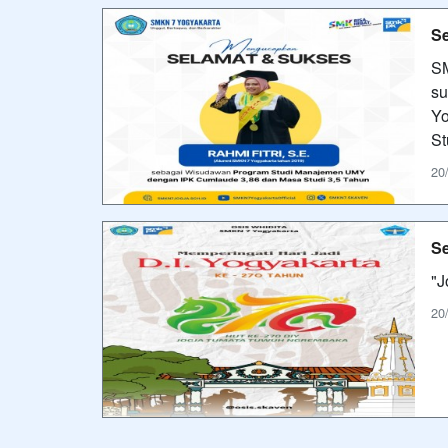
Se
SM
su
Yo
St
20
Se
"J
20