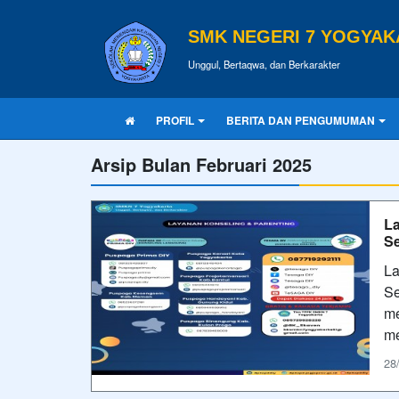
SMK NEGERI 7 YOGYAK
Unggul, Bertaqwa, dan Berkarakter
PROFIL
BERITA DAN PENGUMUMAN
Arsip Bulan Februari 2025
L
S
La
Se
me
me
28