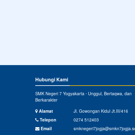
Hubungi Kami
SMK Negeri 7 Yogyakarta ⋅ Unggul, Bertaqwa, dan
Berkarakter
Alamat
Jl. Gowongan Kidul Jt.III/416
Telepon
0274 512403
Email
smknegeri7jogja@smkn7jogja.sc