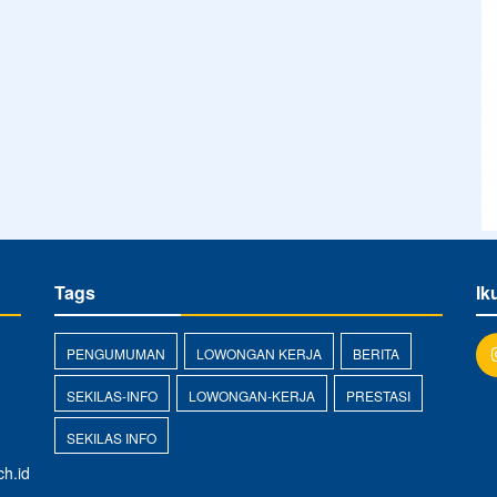
Tags
Ik
PENGUMUMAN
LOWONGAN KERJA
BERITA
SEKILAS-INFO
LOWONGAN-KERJA
PRESTASI
SEKILAS INFO
h.id