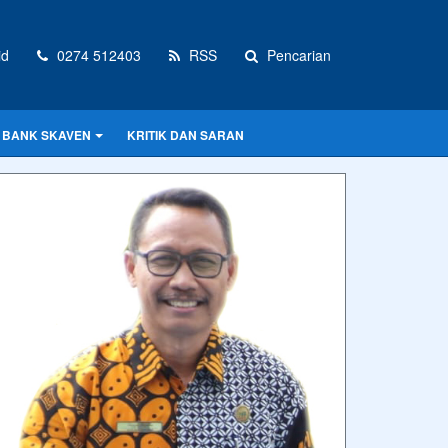
id
0274 512403
RSS
Pencarian
BANK SKAVEN
KRITIK DAN SARAN