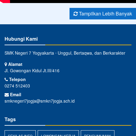
Tampilkan Lebih Banyak
Hubungi Kami
SMK Negeri 7 Yogyakarta ⋅ Unggul, Bertaqwa, dan Berkarakter
Alamat
Jl. Gowongan Kidul Jt.III/416
Telepon
0274 512403
Email
smknegeri7jogja@smkn7jogja.sch.id
Tags
SEKILAS INFO
LOWONGAN-KERJA
PENGUMUMAN