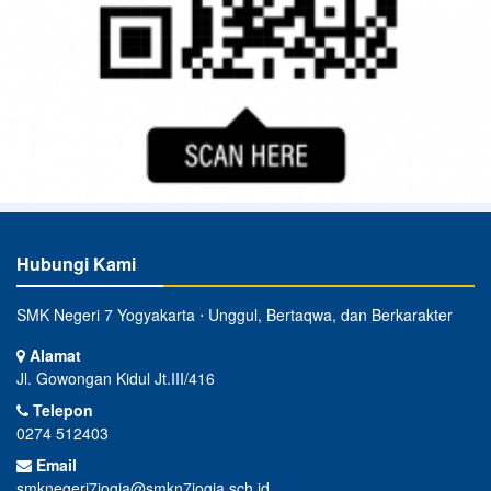
Hubungi Kami
SMK Negeri 7 Yogyakarta ⋅ Unggul, Bertaqwa, dan Berkarakter
Alamat
Jl. Gowongan Kidul Jt.III/416
Telepon
0274 512403
Email
smknegeri7jogja@smkn7jogja.sch.id